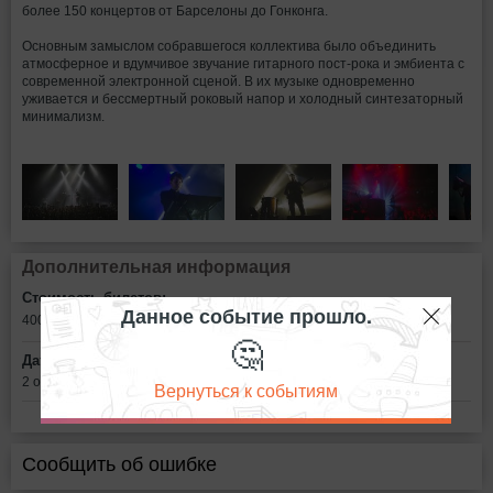
более 150 концертов от Барселоны до Гонконга.
Основным замыслом собравшегося коллектива было объединить
атмосферное и вдумчивое звучание гитарного пост-рока и эмбиента с
современной электронной сценой. В их музыке одновременно
уживается и бессмертный роковый напор и холодный синтезаторный
минимализм.
Дополнительная информация
Стоимость билетов:
Данное событие прошло.
400 - 650
рублей
🤔
Дата:
2 октября в 20:00
Вернуться к событиям
Сообщить об ошибке