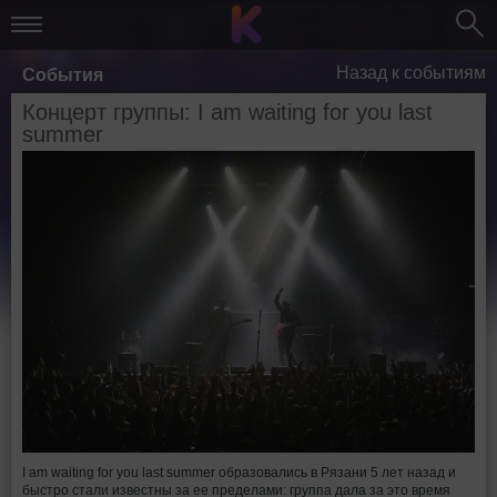
Назад к событиям
События
Концерт группы: I am waiting for you last
summer
I am waiting for you last summer образовались в Рязани 5 лет назад и
быстро стали известны за ее пределами: группа дала за это время