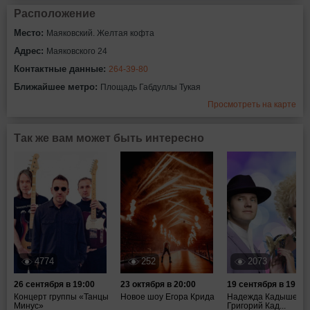
Расположение
Место:
Маяковский. Желтая кофта
Адрес:
Маяковского 24
Контактные данные:
264-39-80
Ближайшее метро:
Площадь Габдуллы Тукая
Просмотреть на карте
Так же вам может быть интересно
4774
252
2073
26 сентября в 19:00
23 октября в 20:00
19 сентября в 19:00
Концерт группы «Танцы
Новое шоу Егора Крида
Надежда Кадышева,
Минус»
Григорий Кад...