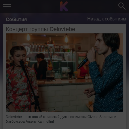
Назад к событиям
События
Концерт группы Delovtebe
Delovtebe - это новый казанский дуэт вокалистки Gizelle Sabirova и
битбоксера Arseny Kalimullin!