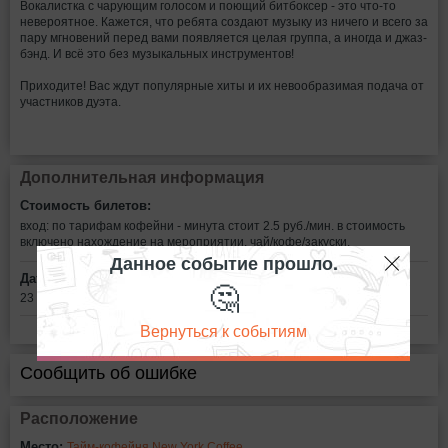
Вокалистка с чарующим голосом и поющий битбоксер - это что-то
невероятное. Кажется, что ребята создают музыку из ничего и всего за
пару мгновений перед вами появляется целая группа, а иногда и джаз-
бэнд. И всё это без музыкальных инструментов!
Приходите! Вас ждут популярные хиты и их невообразимая подача от
участников дуэта.
Дополнительная информация
Стоимость билетов:
вход: по тарифам кофейни - минута стоит 2.5 руб./мин.
в стоимость
включено нахождение на мероприятии, чай/кофе/закуски.
Данное событие прошло.
Дата:
🤔
23 декабря в 20:00
Вернуться к событиям
Сообщить об ошибке
Расположение
Место:
Тайм-кофейня New York Coffee