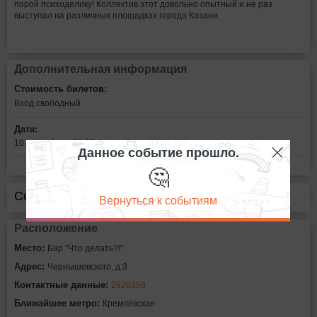
порой психоделику! Коллектив этот довольно опытный и не раз
выступал на различных площадках города Казани.
Дополнительная информация
Стоимость билетов:
Вход свободный
Дата:
10 сентября в 21:30
Данное событие прошло.
🤔
Сообщить об ошибке
Вернуться к событиям
Расположение
Место:
Бар "Что делать?!"
Адрес:
Чернышевского, д.3
Контактные данные:
2920358
Ближайшее метро:
Кремлёвская