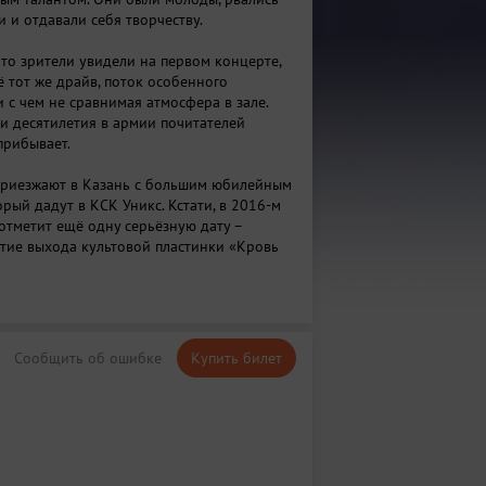
и и отдавали себя творчеству.
 что зрители увидели на первом концерте,
ё тот же драйв, поток особенного
 с чем не сравнимая атмосфера в зале.
и десятилетия в армии почитателей
прибывает.
 приезжают в Казань с большим юбилейным
рый дадут в КСК Уникс. Кстати, в 2016-м
 отметит ещё одну серьёзную дату –
тие выхода культовой пластинки «Кровь
Сообщить об ошибке
Купить билет