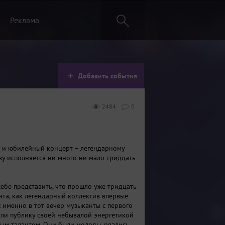
Реклама
Добавить события
2484
0
 и юбилейный концерт – легендарному
ву исполняется ни много ни мало тридцать
себе представить, что прошло уже тридцать
нта, как легендарный коллектив впервые
: именно в тот вечер музыканты с первого
ли публику своей небывалой энергетикой
ым талантом. Они были молоды, рвались