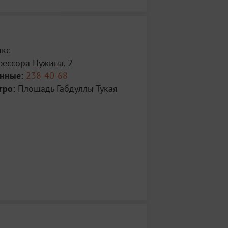
икс
фессора Нужина, 2
анные:
238-40-68
тро:
Площадь Габдуллы Тукая