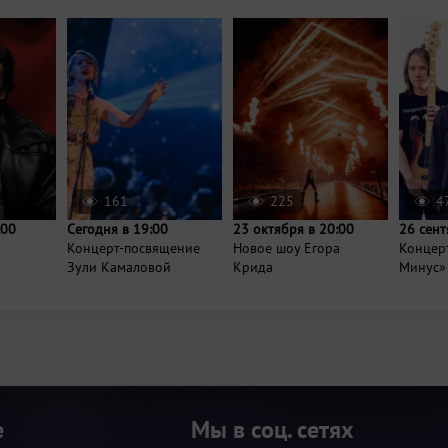
161
225
4
:00
Сегодня в 19:00
23 октября в 20:00
26 сент
Концерт-посвящение
Новое шоу Егора
Концер
Зули Камаловой
Крида
Минус»
е
Мы в соц. сетях