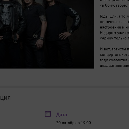
«в бой», творил
Годы шли, а то,
не менялось: вс
настроения и ни
Недаром уже тр
«Арии» только 
И вот, артисты
концертом, кото
году коллектив
двадцатипятиле
за кровь».
ция
Дата
20 октября в 19:00