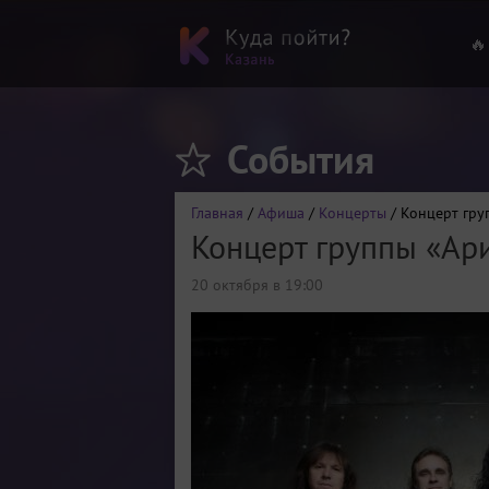
🔥
События
Главная
/
Афиша
/
Концерты
/ Концерт гру
Концерт группы «Ар
20 октября в 19:00