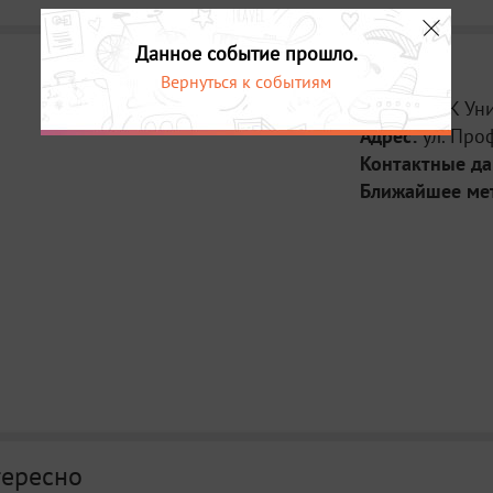
Данное событие прошло.
Вернуться к событиям
Место:
КСК Ун
Адрес:
ул. Про
Контактные д
Ближайшее ме
тересно