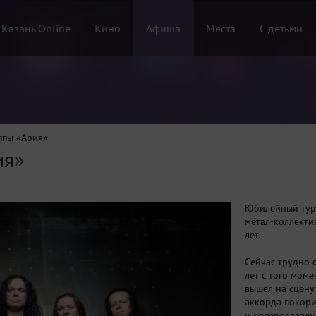
 Казань Online
Кино
Афиша
Места
С детьми
ппы «Ария»
ия»
Юбилейный тур
метал-коллекти
лет.
Сейчас трудно 
лет с того моме
вышел на сцену
аккорда покори
и непередаваем