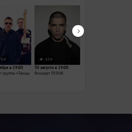
764
654
687
ября в 19:00
30 августа в 19:00
Сегодня в 20:00
т группы «Танцы
Rонцерт FEDUK
Концерт-дискотека
Фирдуса Тямаева