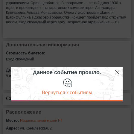
управлением Юрия Щербакова. В программе — легкий джаз 1930-х
годов и произведения татарстанских композиторов Александра
Ключарёва, Алмаза Монасыпова, Олега Лундстрема и Шамиля
Шарифуллина в джазовой обработке. Концерт пройдет под открытым
небом, вход свободный через арку. Возрастное ограничение — 6+.
Дополнительная информация
Стоимость билетов:
Вход свободный
Дата:
Данное событие прошло.
9 июля в 18:00
🤔
Вернуться к событиям
Сообщить об ошибке
Расположение
Место:
Национальный музей РТ
Адрес:
ул. Кремлевская, 2