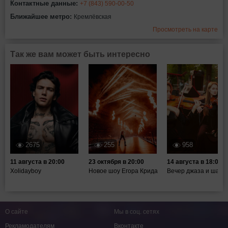
Контактные данные:
+7 (843) 590-00-50
Ближайшее метро:
Кремлёвская
Просмотреть на карте
Так же вам может быть интересно
2675
255
958
11 августа в 20:00
23 октября в 20:00
14 августа в 18:00
Xolidayboy
Новое шоу Егора Крида
Вечер джаза и шахм
О сайте
Мы в соц. сетях
Рекламодателям
Вконтакте