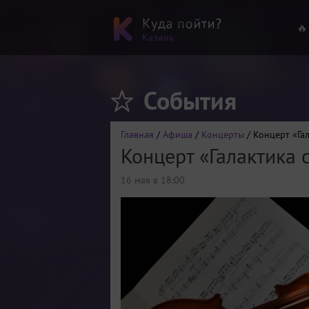
🔥
События
Главная
/
Афиша
/
Концерты
/ Концерт «Га
Концерт «Галактика 
16 мая в 18:00