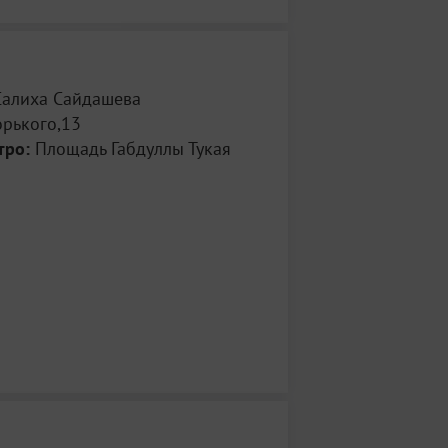
Салиха Сайдашева
орького,13
тро:
Площадь Габдуллы Тукая