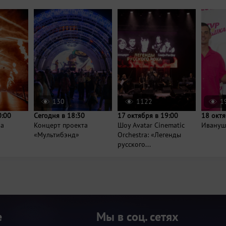
130
1122
1
0:00
Сегодня в 18:30
17 октября в 19:00
18 октя
ра
Концерт проекта
Шоу Avatar Cinematic
Иванушк
«Мультибэнд»
Orchestra: «Легенды
русского...
е
Мы в соц. сетях