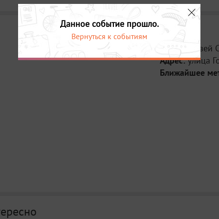
Данное событие прошло.
Вернуться к событиям
Место:
Музей 
Адрес:
улица Г
Ближайшее ме
тересно