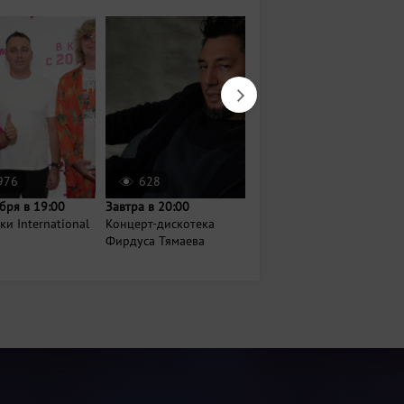
976
628
4751
бря в 19:00
Завтра в 20:00
26 сентября в 19:00
и International
Концерт-дискотека
Концерт группы «Танцы
Фирдуса Тямаева
Минус»