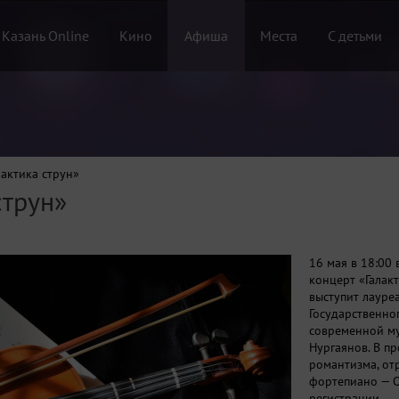
 Казань Online
Кино
Афиша
Места
С детьми
лактика струн»
струн»
16 мая в 18:00
концерт «Галак
выступит лауре
Государственно
современной му
Нургаянов. В п
романтизма, от
фортепиано — О
регистрации.