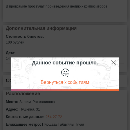
В программе прозвучат произведения великих композиторов.
Дополнительная информация
Стоимость билетов:
100
рублей
Дата:
14 апреля в 18:30
Данное событие прошло.
🤔
Сообщить об ошибке
Вернуться к событиям
Расположение
Место:
Зал им. Рахманинова
Адрес:
Пушкина, 31
Контактные данные:
264-27-72
Ближайшее метро:
Площадь Габдуллы Тукая