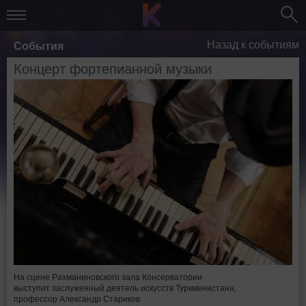
Назад к событиям
События
Концерт фортепианной музыки
На сцене Рахманиновского зала Консерватории
выступит заслуженный деятель искусств Туркменистана,
профессор Александр Стариков