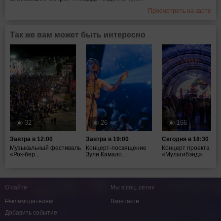
Просмотреть на карте
Так же вам может быть интересно
32
26
166
Завтра в 12:00
Завтра в 19:00
Сегодня в 18:30
Музыкальный фестиваль
Концерт-посвящение
Концерт проекта
«Рок-бер...
Зули Камало...
«Мультибэнд»
О сайте
Мы в соц. сетях
Рекламодателям
Вконтакте
Добавить событие