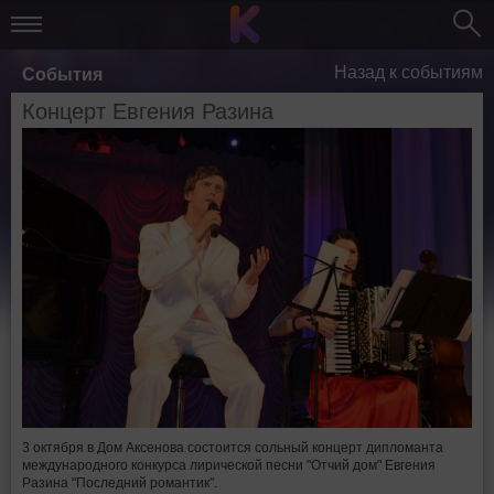
Назад к событиям
События
Концерт Евгения Разина
3 октября в Дом Аксенова состоится сольный концерт дипломанта
международного конкурса лирической песни "Отчий дом" Евгения
Разина "Последний романтик".