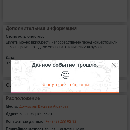
Дополнительная информация
Стоимость билетов:
Билеты можно приобрести непосредственно перед концертом или
заблаговременно в Доме Аксенова. Стоимость 200 рублей.
Дата:
Данное событие прошло.
3 октября в 19:00
🤔
Вернуться к событиям
Сообщить об ошибке
Расположение
Место:
Дом-музей Василия Аксёнова
Адрес:
Карла Маркса 55/31
Контактные данные:
+7 (843) 238-62-32
Ближайшее метро:
Площадь Габдуллы Тукая