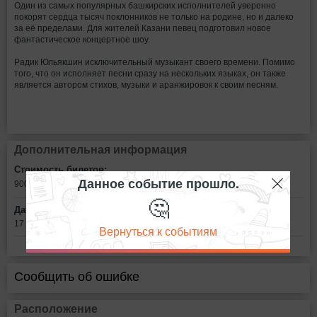
Один из самых популярных башкирских исполнителей уверенно
покорят сердца тысяч поклонников не только на родине, но и далеко
за её пределами. Для жителей Казани певец подготовил новое
фантастическое концертное шоу.
Радик Юльякшин исключительный музыкант своего времени. Помимо
того, что он исполняет песни сразу на нескольких языках, он также
является автором стихов, музыки и аранжировок к своим песням.
Дополнительная информация
Стоимость билетов:
Данное событие прошло.
900 - 2500
рублей
🤔
Дата:
17 мая в 19:00
Вернуться к событиям
Сообщить об ошибке
Расположение