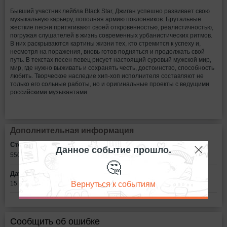
Бывший участник лейбла Black Star, Джиган успешно развивает свою
музыкальную карьеру, пополняя армию поклонников. Брутальные
жесткие песни притягивают своей откровенностью, реалистичностью,
погружая слушателей в жизнь современных урбанистических ритмов.
В них раскрываются картины жизни тех, кто стремится к успеху и,
несмотря на поражения, вновь готов подняться и продолжать свой
путь. В текстах песен певец рисует настоящий суровый мужской мир,
мир, где нужно выживать и сохранять честь, достоинство, способность
любить. Творческое наследие хип-хоп исполнителя составляют не
только его сольные работы, но и оригинальные проекты с ведущими
российскими музыкантами.
Дополнительная информация
Стоимость билетов:
Данное событие прошло.
550
рублей
🤔
Дата:
Вернуться к событиям
15 сентября в 19:00
Сообщить об ошибке