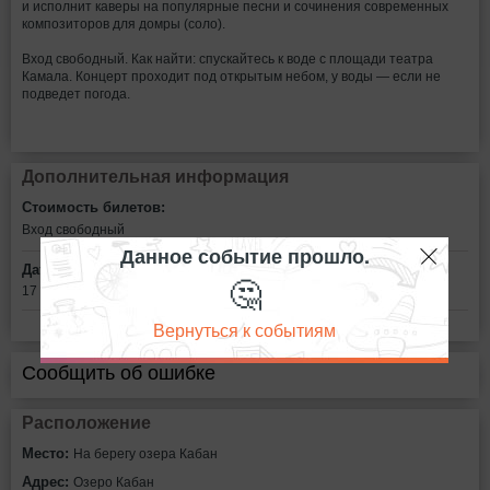
и исполнит каверы на популярные песни и сочинения современных
композиторов для домры (соло).
Вход свободный. Как найти: спускайтесь к воде с площади театра
Камала. Концерт проходит под открытым небом, у воды — если не
подведет погода.
Дополнительная информация
Стоимость билетов:
Вход свободный
Данное событие прошло.
Дата:
🤔
17 августа в 19:00
Вернуться к событиям
Сообщить об ошибке
Расположение
Место:
На берегу озера Кабан
Адрес:
Озеро Кабан