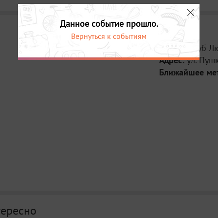
Данное событие прошло.
Вернуться к событиям
Место:
Клуб Л
Адрес:
ул. Пушк
Ближайшее ме
тересно