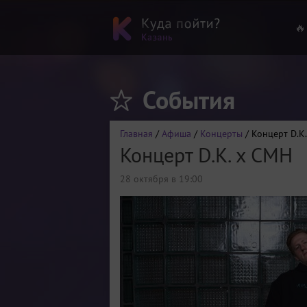
🔥
События
Главная
/
Афиша
/
Концерты
/ Концерт D.K
Концерт D.K. x CMH
28 октября в 19:00