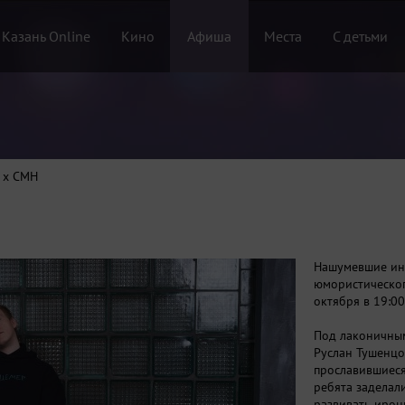
 Казань Online
Кино
Афиша
Места
С детьми
. x CMH
Нашумевшие ин
юмористическог
октября в 19:00
Под лаконичным
Руслан Тушенцо
прославившиеся
ребята заделал
развивать ирон