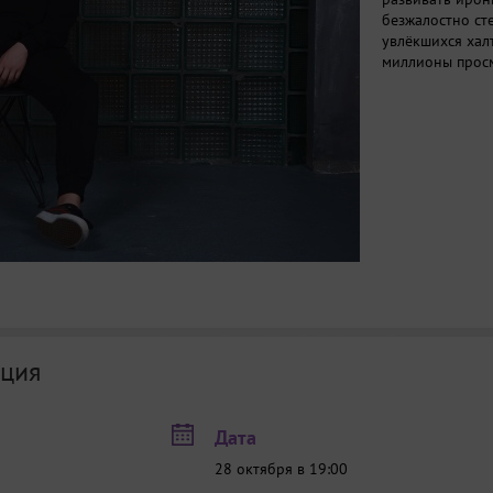
безжалостно сте
увлёкшихся хал
миллионы прос
ция
Дата
28 октября в 19:00