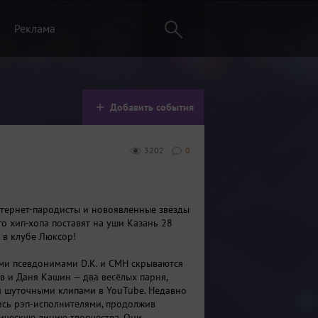
Реклама
Добавить события
3202
0
тернет-пародисты и новоявленные звёзды
о хип-хопа поставят на уши Казань 28
 в клубе Люксор!
и псевдонимами D.K. и CMH скрываются
в и Даня Кашин — два весёлых парня,
 шуточными клипами в YouTube. Недавно
ись рэп-исполнителями, продолжив
ическую линию творчества. Они