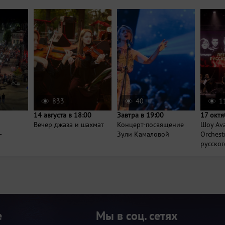
833
40
1
14 августа в 18:00
Завтра в 19:00
17 октя
Вечер джаза и шахмат
Концерт-посвящение
Шоу Ava
-
Зули Камаловой
Orchest
русского
е
Мы в соц. сетях