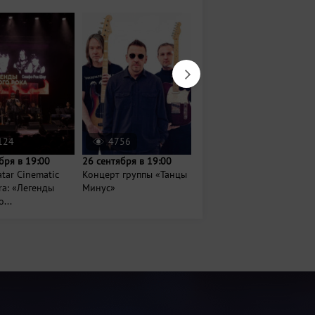
124
4756
188
бря в 19:00
26 сентября в 19:00
Сегодня в 18:30
tar Cinematic
Концерт группы «Танцы
Концерт проекта
ra: «Легенды
Минус»
«Мультибэнд»
...