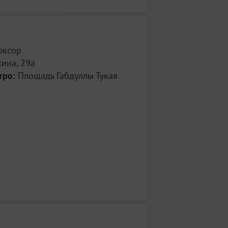
юксор
ина, 29а
тро:
Площадь Габдуллы Тукая