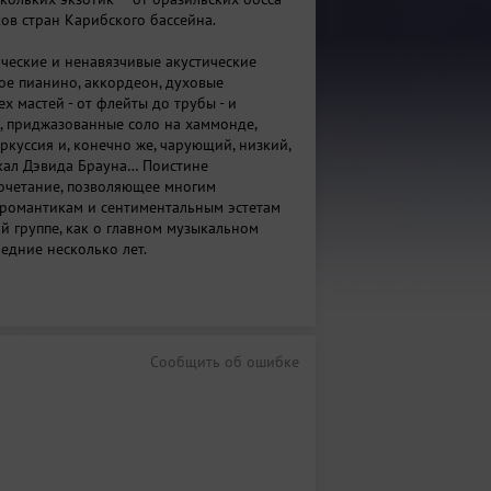
ков стран Карибского бассейна.
ческие и ненавязчивые акустические
ное пианино, аккордеон, духовые
х мастей - от флейты до трубы - и
, приджазованные соло на хаммонде,
ркуссия и, конечно же, чарующий, низкий,
кал Дэвида Брауна… Поистине
очетание, позволяющее многим
романтикам и сентиментальным эстетам
ой группе, как о главном музыкальном
едние несколько лет.
Сообщить об ошибке