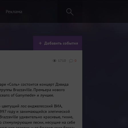
Реклама
Добавить события
1710
0
баре «Соль» состоится концерт Дэвида
группы Brazzaville. Премьера нового
ceans of Ganymede» и лучшее.
то цветущий лос-анджелесский ВИА,
997 году и занимающийся элегической
Brazzaville удивительно красивые, тихие,
о стимулирующие песни, несущие на себе
кольких экзотик — от бразильских босса-