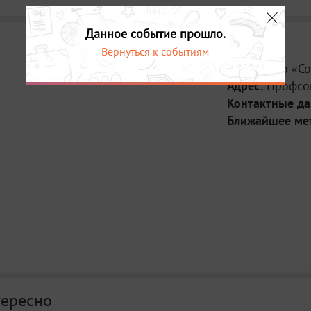
Данное событие прошло.
Вернуться к событиям
Место:
Бар «Со
Адрес:
Профсою
Контактные д
Ближайшее ме
тересно