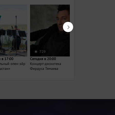
82
729
432
 в 17:00
Сегодня в 20:00
Сегодня в 12:00
льный опен-эйр
Концерт-дискотека
Музыкальный
шстан»
Фирдуса Тямаева
фестиваль «Рок-
берега»