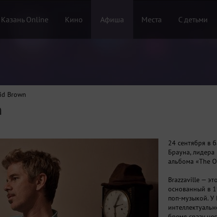
 Казань Online
Кино
Афиша
Места
С детьми
id Brown
n
24 сентября в 
Брауна, лидера 
альбома «The O
Brazzaville — э
основанный в 1
поп-музыкой. У 
интеллектуальн
бремя сразу нес