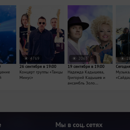
4769
2063
2
0
26 сентября в 19:00
19 сентября в 19:00
Сегодня
щение
Концерт группы «Танцы
Надежда Кадышева,
Музыка
й
Минус»
Григорий Кадышев и
«Сайда
ансамбль Золо...
е
Мы в соц. сетях