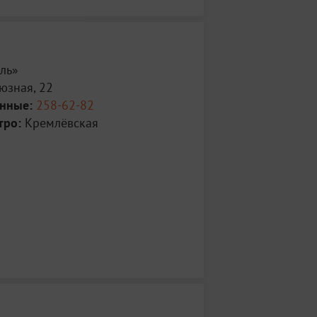
ль»
зная, 22
анные:
258-62-82
тро:
Кремлёвская