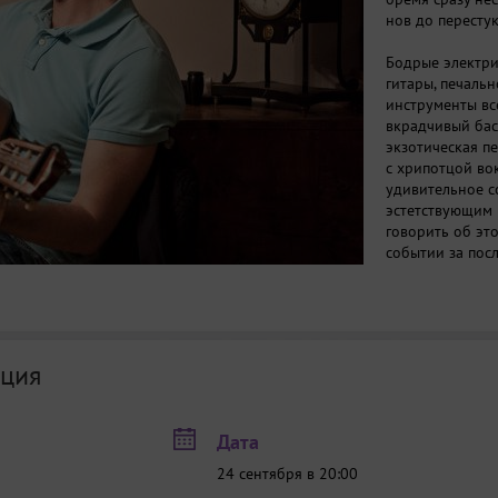
нов до пересту
Бодрые электри
гитары, печаль
инструменты все
вкрадчивый бас
экзотическая пе
с хрипотцой во
удивительное с
эстетствующим 
говорить об эт
событии за посл
ция
Дата
24 сентября в 20:00