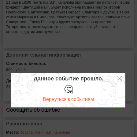
21 мая в 18:00 Театр им. В.И. Качалова приглашает на патриотический
концерт "Цветущий май". Будет исполнена музыка композиторов
Полонского, Сантеухини, братьев Покрасс, Блантера и других, а также
стихи Маршака и Симонова. Участвуют артисты театра, включая Илью
Славутского, Елену Ряшину и других заслуженных артистов
Татарстана, а также музыканты на аккордеоне, трубе, кларнете,
скрипке и других инструментах.
Дополнительная информация
Стоимость билетов:
900
рублей
Данное событие прошло.
Дата:
🤔
21 мая в 18:00
Вернуться к событиям
Сообщить об ошибке
Расположение
Место:
Театра имени В.И. Качалова