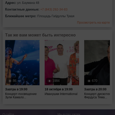
Адрес:
ул. Баумана 48
Контактные данные:
+7 (843) 292-34-83
Ближайшее метро:
Площадь Габдуллы Тукая
Просмотреть на карте
Так же вам может быть интересно
86
1984
670
Завтра в 19:00
18 октября в 19:00
Завтра в 20:00
Концерт-посвящение
Иванушки International
Концерт-дискотека
Зули Камало...
Фирдуса Тяма...
О сайте
Мы в соц. сетях