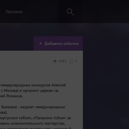
Реклама
Добавить события
2092
0
 международных конкурсов Алексей
 г. Москва) и органист церкви св.
ей Романов.
й Балашов - лауреат международных
ква).
виртуозом гобоя», «Паганини гобоя» за
вень исполнительского мастерства,
 и деликатную манеру игры, красивый