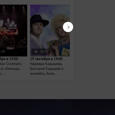
138
2073
2674
бря в 19:00
19 сентября в 19:00
11 августа в 20:00
tar Cinematic
Надежда Кадышева,
Xolidayboy
ra: «Легенды
Григорий Кадышев и
...
ансамбль Золо...