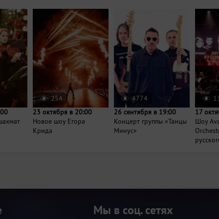
254
4774
1
:00
23 октября в 20:00
26 сентября в 19:00
17 октя
шахмат
Новое шоу Егора
Концерт группы «Танцы
Шоу Ava
Крида
Минус»
Orchest
русского
е
Мы в соц. сетях