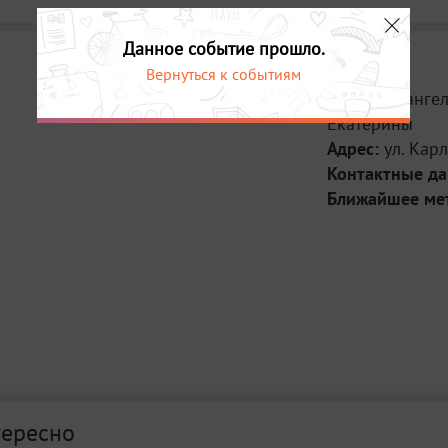
Данное событие прошло.
Вернуться к событиям
Место:
Евангел
Екатерины
Адрес:
ул. Карл
Контактные д
Ближайшее ме
тересно