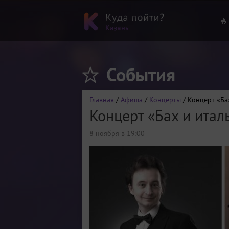
🔥
События
Главная
/
Афиша
/
Концерты
/ Концерт «Ба
Концерт «Бах и итал
8 ноября в 19:00