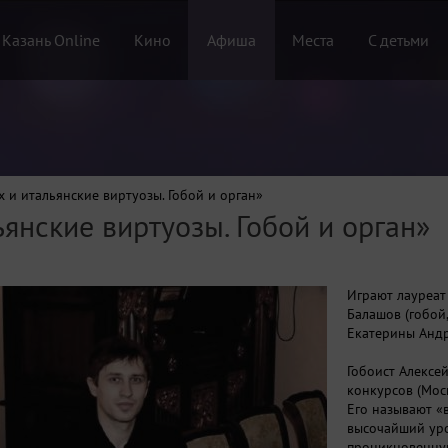
 Казань Online
Кино
Афиша
Места
С детьми
х и итальянские виртуозы. Гобой и орган»
ьянские виртуозы. Гобой и орган»
Играют лауреат
Балашов (гобой,
Екатерины Андр
Гобоист Алексе
конкурсов (Мос
Его называют «
высочайший уро
проникновенную