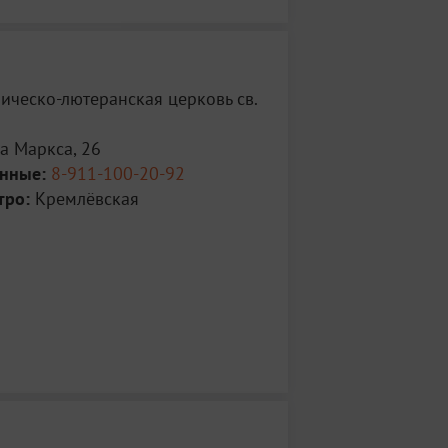
ическо-лютеранская церковь св.
а Маркса, 26
анные:
8-911-100-20-92
тро:
Кремлёвская