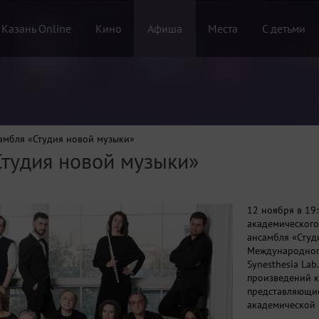
 Казань Online
Кино
Афиша
Места
С детьми
амбля «Студия новой музыки»
Студия новой музыки»
12 ноября в 19:
академического
ансамбля «Студ
Международног
Synesthesia La
произведений к
представляющи
академической 