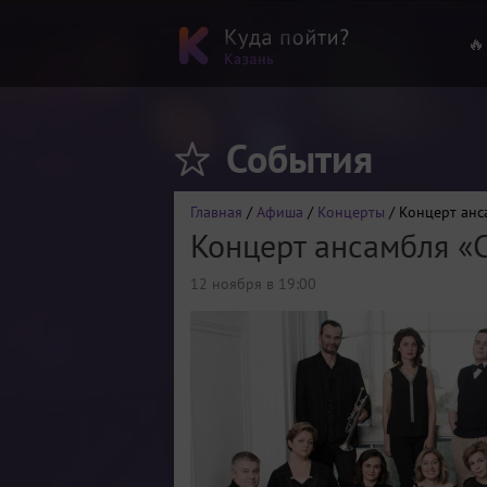
🔥
События
Главная
/
Афиша
/
Концерты
/ Концерт анс
Концерт ансамбля «
12 ноября в 19:00