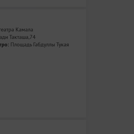
театра Камала
ади Такташа,74
тро:
Площадь Габдуллы Тукая