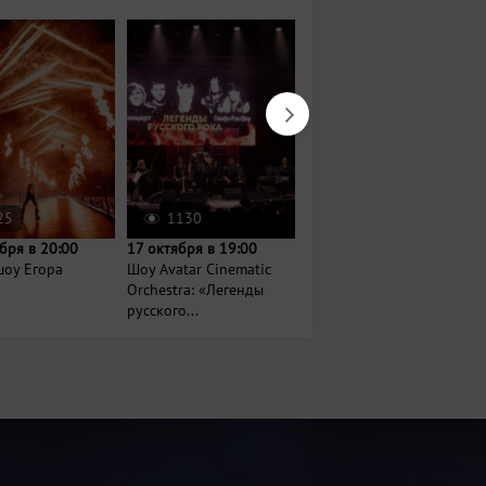
25
1130
889
бря в 20:00
17 октября в 19:00
14 августа в 18:00
шоу Егора
Шоу Avatar Cinematic
Вечер джаза и шахмат
Orchestra: «Легенды
русского...