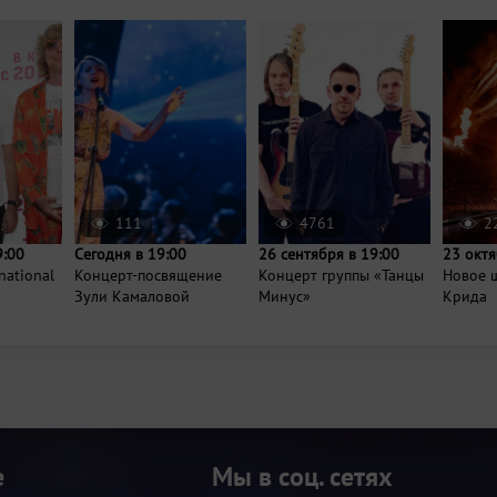
111
4761
2
9:00
Сегодня в 19:00
26 сентября в 19:00
23 октя
national
Концерт-посвящение
Концерт группы «Танцы
Новое 
Зули Камаловой
Минус»
Крида
е
Мы в соц. сетях