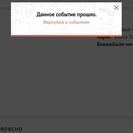
Данное событие прошло.
Вернуться к событиям
Место:
Новый 
Адрес:
улица Х
Ближайшее ме
тересно