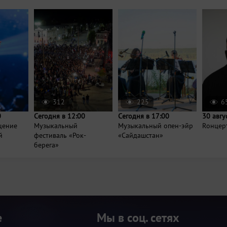
312
225
6
0
Сегодня в 12:00
Сегодня в 17:00
30 авгу
щение
Музыкальный
Музыкальный опен-эйр
Rонцер
й
фестиваль «Рок-
«Сайдашстан»
берега»
е
Мы в соц. сетях