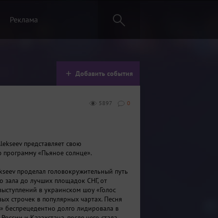
Реклама
Добавить события
5897
0
lekseev представляет свою
 программу «Пьяное солнце».
lekseev проделал головокружительный путь
о зала до лучших площадок СНГ, от
ыступлений в украинском шоу «Голос
вых строчек в популярных чартах. Песня
» беспрецедентно долго лидировала в
 России и Казахстана, после чего стала