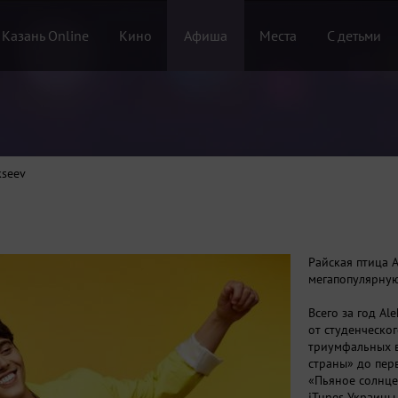
 Казань Online
Кино
Афиша
Места
С детьми
kseev
Райская птица A
мегапопулярную
Всего за год A
от студенческог
триумфальных в
страны» до пер
«Пьяное солнце
iTunes Украины,