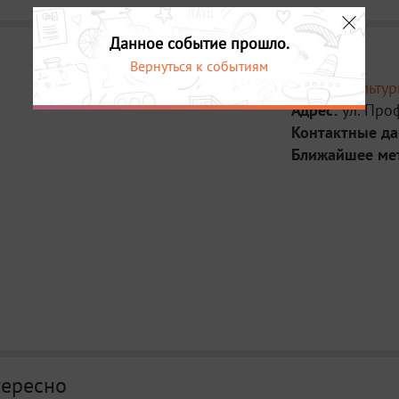
Данное событие прошло.
Вернуться к событиям
Место:
Культу
Адрес:
ул. Про
Контактные д
Ближайшее ме
тересно