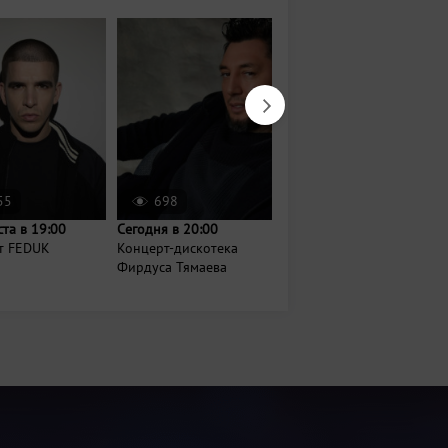
55
698
1130
ста в 19:00
Сегодня в 20:00
17 октября в 19:00
т FEDUK
Концерт-дискотека
Шоу Avatar Cinematic
Фирдуса Тямаева
Orchestra: «Легенды
русского...