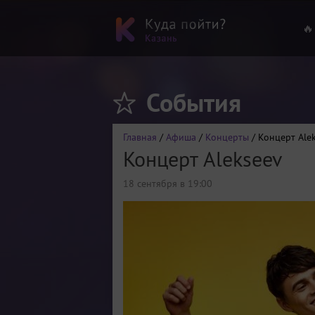
🔥
События
Главная
/
Афиша
/
Концерты
/ Концерт Ale
Концерт Alekseev
18 сентября в 19:00