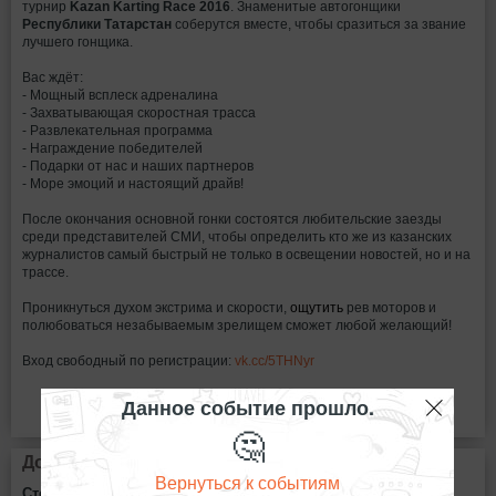
турнир
Kazan Karting Race 2016
. Знаменитые автогонщики
Республики Татарстан
соберутся вместе, чтобы сразиться за звание
лучшего гонщика.
Вас ждёт:
- Мощный всплеск адреналина
- Захватывающая скоростная трасса
- Развлекательная программа
- Награждение победителей
- Подарки от нас и наших партнеров
- Море эмоций и настоящий драйв!
После окончания основной гонки состоятся любительские заезды
среди представителей СМИ, чтобы определить кто же из казанских
журналистов самый быстрый не только в освещении новостей, но и на
трассе.
Проникнуться духом экстрима и скорости,
ощутить
рев моторов и
полюбоваться незабываемым зрелищем сможет любой желающий!
Вход свободный по регистрации:
vk.cc/5THNyr
Данное событие прошло.
🤔
Дополнительная информация
Вернуться к событиям
Стоимость билетов: