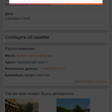
Вход свободный по регистрации
Дата:
1 декабря в 19:00
Сообщить об ошибке
Расположение
Место:
Картинг-центр «Форсаж»
Адрес:
Оренбургский тракт 5
Контактные данные:
+7 (843) 533-37-77
Ближайшее метро:
Аметьево
Просмотреть на карте
Так же вам может быть интересно