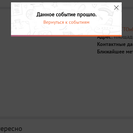
Данное событие прошло.
Вернуться к событиям
Место:
ТАГТОи
Адрес:
площадь
Контактные д
Ближайшее ме
тересно