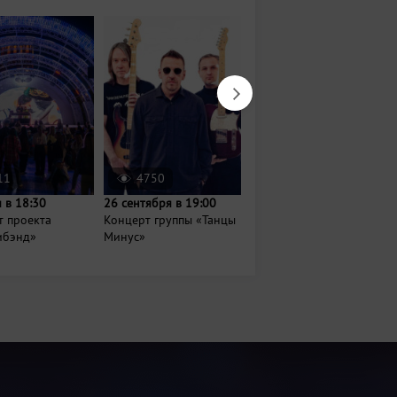
11
4750
2044
 в 18:30
26 сентября в 19:00
19 сентября в 19:00
т проекта
Концерт группы «Танцы
Надежда Кадышева,
ибэнд»
Минус»
Григорий Кадышев и
ансамбль Золо...