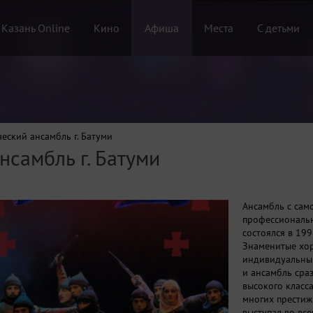
 Казань Online
Кино
Афиша
Места
С детьми
еский ансамбль г. Батуми
самбль г. Батуми
Ансамбль с сам
профессиональ
состоялся в 199
Знаменитые хор
индивидуальный
и ансамбль сра
высокого класса
многих престиж
выступал во вс