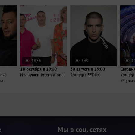
1976
639
1
18 октября в 19:00
30 августа в 19:00
Сегодня
тека
Иванушки International
Rонцерт FEDUK
Концер
ва
«Мульт
е
Мы в соц. сетях