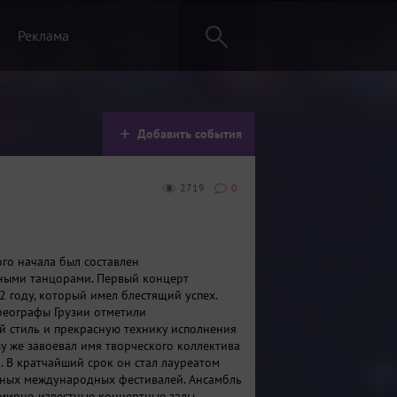
Реклама
Добавить события
2719
0
ого начала был составлен
ными танцорами. Первый концерт
2 году, который имел блестящий успех.
еографы Грузии отметили
 стиль и прекрасную технику исполнения
зу же завоевал имя творческого коллектива
. В кратчайший срок он стал лауреатом
ных международных фестивалей. Ансамбль
емирно известные концертные залы.