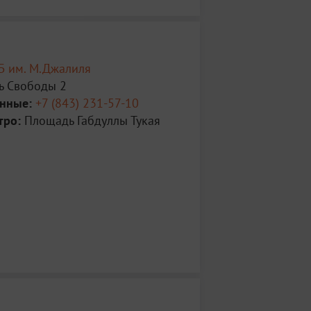
Б им. М.Джалиля
 Свободы 2
анные:
+7 (843) 231-57-10
тро:
Площадь Габдуллы Тукая