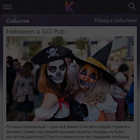
Назад к событиям
События
Halloween в GG Pub
Готовься презренный — духи всё ближе! Спасайте скорей стариков и
детишек. Гремят над землёй грозовые раскаты. Пощады не будет,
настал час расплаты! Спустя столько сотен лет ожиданий, гробница