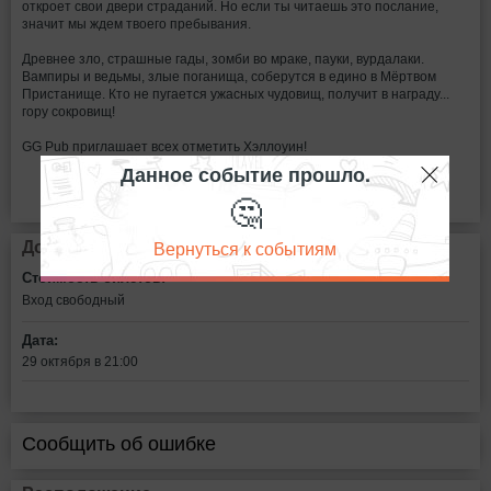
откроет свои двери страданий. Но если ты читаешь это послание,
значит мы ждем твоего пребывания.
Древнее зло, страшные гады, зомби во мраке, пауки, вурдалаки.
Вампиры и ведьмы, злые поганища, соберутся в едино в Мёртвом
Пристанище. Кто не пугается ужасных чудовищ, получит в награду...
гору сокровищ!
GG Pub приглашает всех отметить Хэллоуин!
Данное событие прошло.
🤔
Вернуться к событиям
Дополнительная информация
Стоимость билетов:
Вход свободный
Дата:
29 октября в 21:00
Сообщить об ошибке