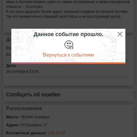
мира и прочувствовать один из самых популярных и ярких праздников
планеты – Хэллоуин.
В эту ночь дедушка Ленин дарит хороший подарок за лучший костюм.
Так что внимательно обдумай свой образ и не расстраивай духов.
Данное событие прошло.
Дополнительная информация
🤔
Стоимость билетов:
Вернуться к событиям
Вход свободный
Дата:
29 октября в 23:00
Сообщить об ошибке
Расположение
Место:
ЛЕНИН club&bar
Адрес:
Ул.Пушкина, 17
Контактные данные:
225-22-05