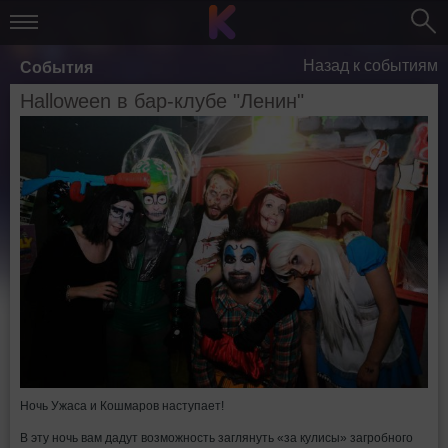
Назад к событиям
События
Halloween в бар-клубе "Ленин"
Ночь Ужаса и Кошмаров наступает!
В эту ночь вам дадут возможность заглянуть «за кулисы» загробного