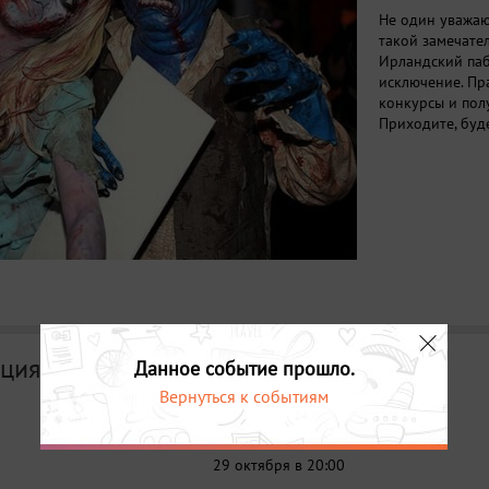
Не один уважаю
такой замечате
Ирландский паб
исключение. Пр
конкурсы и полу
Приходите, буд
ция
Данное событие прошло.
Вернуться к событиям
Дата
29 октября в 20:00