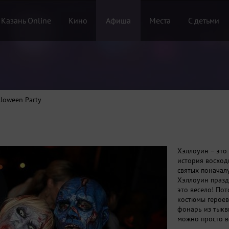
 Казань Online
Кино
Афиша
Места
С детьми
lloween Party
Хэллоуин – это
история восходи
святых поначалу
Хэллоуин празд
это весело! По
костюмы героев
фонарь из тыкв
можно просто в