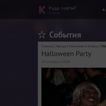
🔥
События
Главная
/
Афиша
/
Halloween в Казани
/ Ha
Halloween Party
29 октября в 20:00