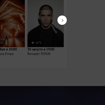
52
671
956
бря в 20:00
30 августа в 19:00
14 августа в 18:00
шоу Егора
Rонцерт FEDUK
Вечер джаза и шахмат