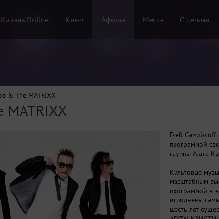
 Казань Online
Кино
Афиша
Места
С детьми
ов & The MATRIXX
he MATRIXX
Глеб Самойлоff
программой сво
группы Агата Кр
Культовые музы
масштабным вы
программой в э
исполнены самы
шесть лет сущес
АГАТЫ КРИСТИ! 