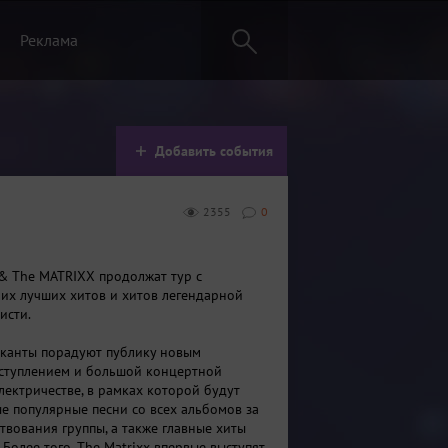
Реклама
Добавить события
2355
0
 & The MATRIXX продолжат тур с
их лучших хитов и хитов легендарной
исти.
канты порадуют публику новым
ступлением и большой концертной
лектричестве, в рамках которой будут
е популярные песни со всех альбомов за
твования группы, а также главные хиты
Более того, The Matrixx впервые выступят