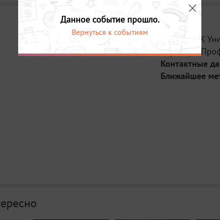
Данное событие прошло.
Вернуться к событиям
Место:
КСК Ун
Адрес:
ул. Про
Контактные д
Ближайшее ме
тересно