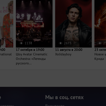
1138
2673
2
9:00
17 октября в 19:00
11 августа в 20:00
23 октя
national
Шоу Avatar Cinematic
Xolidayboy
Новое 
Orchestra: «Легенды
Крида
русского...
е
Мы в соц. сетях
дателям
Вконтакте