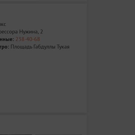
икс
фессора Нужина, 2
анные:
238-40-68
тро:
Площадь Габдуллы Тукая