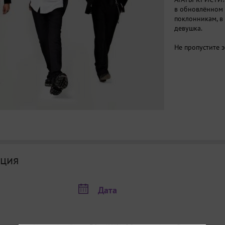
в обновлённом 
поклонникам, в
девушка.
Не пропустите э
ция
Дата