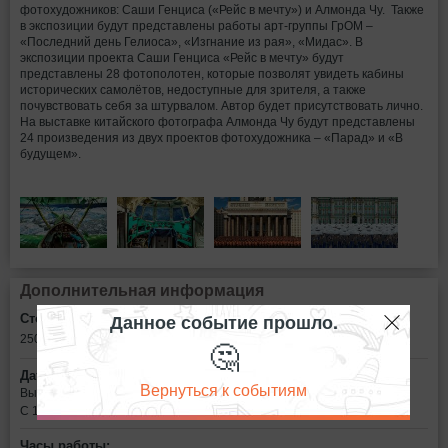
фотохудожников: Саши Генциса («Рейс в мечту») и Алмонда Чу. Также
в экспозиции будут представлены работы арт-группы ГрОМ –
«Последний день Гелиоса», «Изгнание из рая», «Мидас». В
экспозиции проекта Саши Генциса «Рейс в мечту» будут
представлены 28 фотополотен, которые позволят увидеть кабины
исторических самолётов, недоступные для зрителя, а также
почувствовать себя за штурвалом. Автор будет присутствовать лично.
На выставке китайского фотографа Алмонда Чу будут представлены
24 произведения из двух проектов фотохудожника – «Парад» и «В
будущем».
Дополнительная информация
Данное событие прошло.
Стоимость билетов:
250 - 500
рублей
🤔
Дата:
Вернуться к событиям
Выставка будет работать
С 17 октября по 12 января
Часы работы: