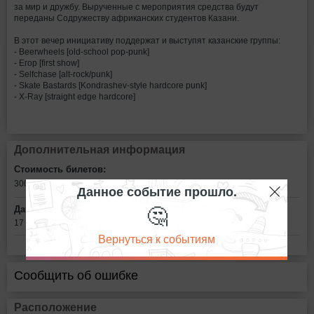
за мир и дружбу. Вырученные с мероприятия средства будут
переданы Содружеству африканских студентов Казани.
В этот вечер инициативу поддержат и выступят казанские группы:
- Beerwheels [old-school pop-punk]
- Егор [first show]
- Selfchase [alt-rock/punk]
- Skate Bastards [Kondrashev-style hardcore punk]
- X-Ray [straight edge hardcore]
Дополнительная информация
Стоимость билетов:
300р - без репоста.
Вход для иностранных студентов бесплатный.
Данное событие прошло.
🤔
Дата:
17 марта в 19:00
Вернуться к событиям
Сообщить об ошибке
Расположение