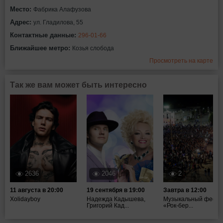
Место:
Фабрика Алафузова
Адрес:
ул. Гладилова, 55
Контактные данные:
296-01-66
Ближайшее метро:
Козья слобода
Просмотреть на карте
Так же вам может быть интересно
2636
2046
2
11 августа в 20:00
19 сентября в 19:00
Завтра в 12:00
Xolidayboy
Надежда Кадышева,
Музыкальный фести
Григорий Кад...
«Рок-бер...