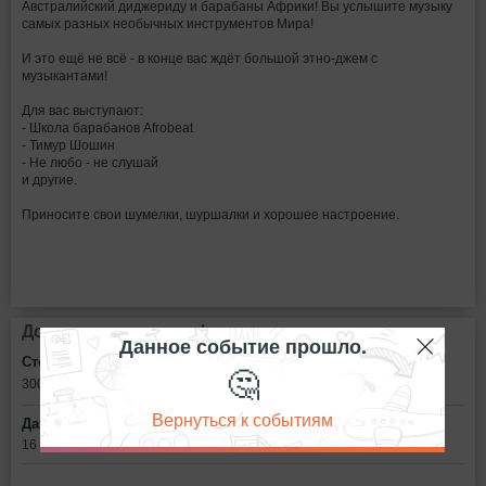
Австралийский диджериду и барабаны Африки! Вы услышите музыку
самых разных необычных инструментов Мира!
И это ещё не всё - в конце вас ждёт большой этно-джем с
музыкантами!
Для вас выступают:
- Школа барабанов Afrobeat
- Тимур Шошин
- Не любо - не слушай
и другие.
Приносите свои шумелки, шуршалки и хорошее настроение.
Дополнительная информация
Данное событие прошло.
Стоимость билетов:
🤔
300
рублей
Вернуться к событиям
Дата:
16 февраля в 19:30