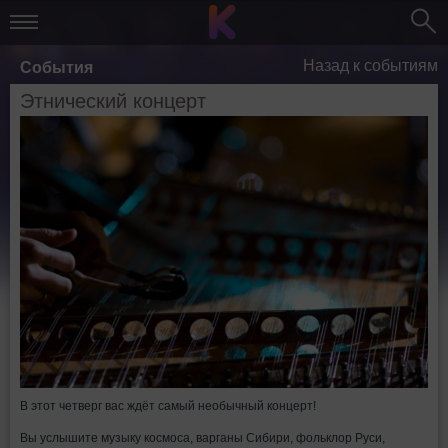
Назад к событиям
События
Этнический концерт
В этот четверг вас ждёт самый необычный концерт!
Вы услышите музыку космоса, варганы Сибири, фольклор Руси,