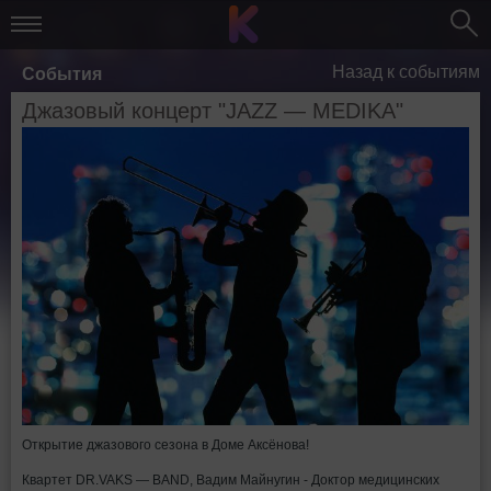
Назад к событиям
События
Джазовый концерт "JAZZ — MEDIKA"
Открытие джазового сезона в Доме Аксёнова!
Квартет DR.VAKS — BAND, Вадим Майнугин - Доктор медицинских