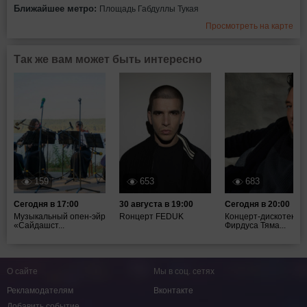
Ближайшее метро:
Площадь Габдуллы Тукая
Просмотреть на карте
Так же вам может быть интересно
159
653
683
Сегодня в 17:00
30 августа в 19:00
Сегодня в 20:00
Музыкальный опен-эйр
Rонцерт FEDUK
Концерт-дискотека
«Сайдашст...
Фирдуса Тяма...
О сайте
Мы в соц. сетях
Рекламодателям
Вконтакте
Добавить событие