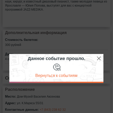
наук, хирург, и известный джазовый пианист, также молодая певица из
Ярославля — Юлия Попова, выступят для вас с концертной
программой JAZZ-MEDIKA.
Дополнительная информация
Стоимость билетов:
300
рублей
Дата:
Данное событие прошло.
4 сентября в 19:00
🤔
Вернуться к событиям
Сообщить об ошибке
Расположение
Место:
Дом-Музей Василия Аксенова
Адрес:
ул. К.Маркса 55/31
Контактные данные:
+7 (843) 238 62 32