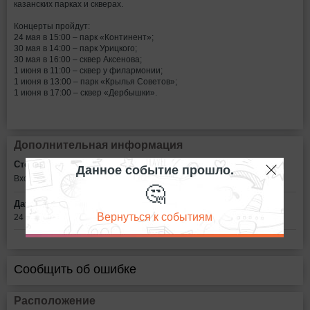
казанских парках и скверах.
Концерты пройдут:
24 мая в 15:00 – парк «Континент»;
30 мая в 14:00 – парк Урицкого;
30 мая в 16:00 – сквер Аксенова;
1 июня в 11:00 – сквер у филармонии;
1 июня в 13:00 – парк «Крылья Советов»;
1 июня в 17:00 – сквер «Дербышки».
Дополнительная информация
Стоимость билетов:
Данное событие прошло.
Вход свободный
🤔
Дата:
Вернуться к событиям
24 мая - 1 июня
Сообщить об ошибке
Расположение