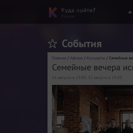
🔥
События
Главная
/
Афиша
/
Концерты
/ Семейные ве
Семейные вечера ис
16 августа в 19:00
,
22 августа в 19:30