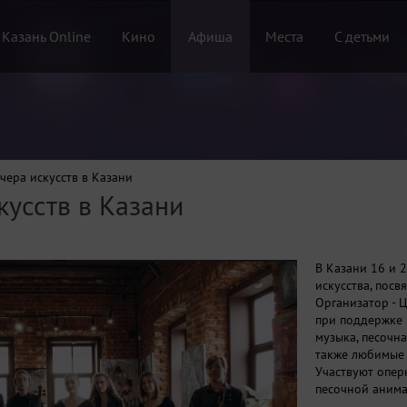
 Казань Online
Кино
Афиша
Места
С детьми
чера искусств в Казани
кусств в Казани
В Казани 16 и 
искусства, пос
Организатор - 
при поддержке 
музыка, песочн
также любимые с
Участвуют опер
песочной анима