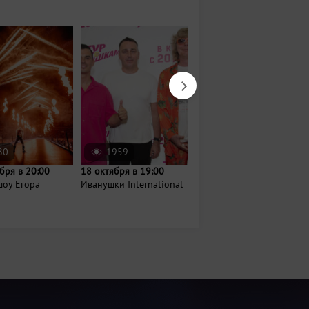
80
1959
689
бря в 20:00
18 октября в 19:00
Завтра в 18:00
шоу Егора
Иванушки International
Вечер джаза и шахмат