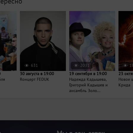
тересно
631
2031
1
0
30 августа в 19:00
19 сентября в 19:00
23 октя
бля
Rонцерт FEDUK
Надежда Кадышева,
Новое 
Григорий Кадышев и
Крида
ансамбль Золо...