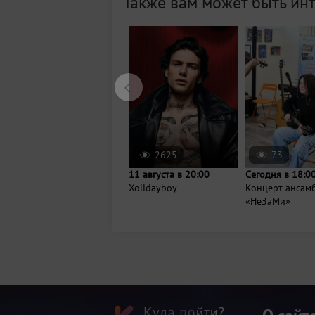
Также вам может быть ин
2625
73
11 августа в 20:00
Сегодня в 18:0
Xolidayboy
Концерт ансам
«НеЗаМи»