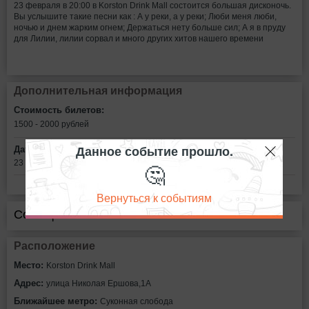
23 февраля в 20:00 в Korston Drink Mall состоится большая дисконочь.
Вы услышите такие песни как : А у реки, а у реки; Люби меня люби,
ночью и днем жарким огнем; Держаться нету больше сил; А я в пруду
для Лилии, лилии сорвал и много других хитов нашего времени
Дополнительная информация
Стоимость билетов:
1500 - 2000
рублей
Данное событие прошло.
Дата:
23 февраля в 20:00
🤔
Вернуться к событиям
Сообщить об ошибке
Расположение
Место:
Korston Drink Mall
Адрес:
улица Николая Ершова,1А
Ближайшее метро:
Суконная слобода