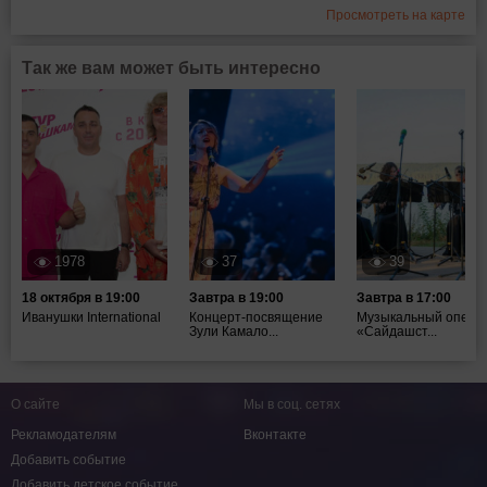
Просмотреть на карте
Так же вам может быть интересно
1978
37
39
18 октября в 19:00
Завтра в 19:00
Завтра в 17:00
Иванушки International
Концерт-посвящение
Музыкальный опен-
Зули Камало...
«Сайдашст...
О сайте
Мы в соц. сетях
Рекламодателям
Вконтакте
Добавить событие
Добавить детское событие