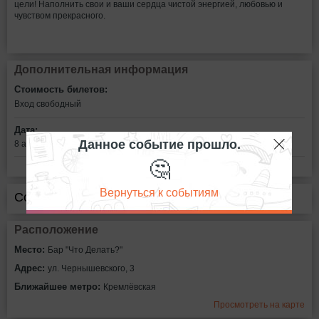
цели! Наполнить свои и ваши сердца чистой энергией, любовью и
чувством прекрасного.
Дополнительная информация
Стоимость билетов:
Вход свободный
Дата:
Данное событие прошло.
8 апреля в 21:00
🤔
Вернуться к событиям
Сообщить об ошибке
Расположение
Место:
Бар "Что Делать?"
Адрес:
ул. Чернышевского, 3
Ближайшее метро:
Кремлёвская
Просмотреть на карте