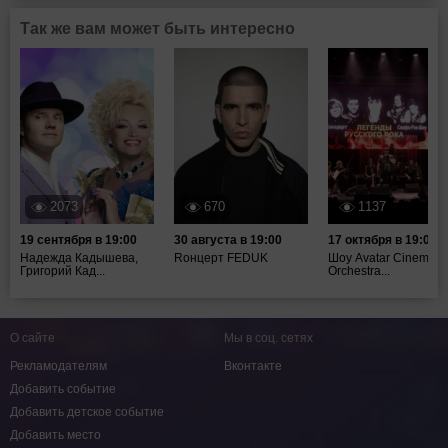
Так же вам может быть интересно
2073
670
1137
19 сентября в 19:00
30 августа в 19:00
17 октября в 19:00
Надежда Кадышева,
Rонцерт FEDUK
Шоу Avatar Cinematic
Григорий Кад...
Orchestra...
О сайте
Мы в соц. сетях
Рекламодателям
Вконтакте
Добавить событие
Добавить детское событие
Добавить место