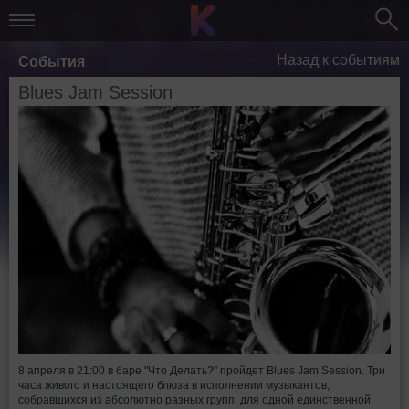
Назад к событиям
События
Blues Jam Session
8 апреля в 21:00 в баре "Что Делать?" пройдет Blues Jam Session. Три
часа живого и настоящего блюза в исполнении музыкантов,
собравшихся из абсолютно разных групп, для одной единственной