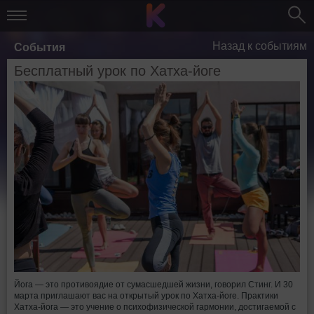
Назад к событиям
События
Бесплатный урок по Хатха-йоге
Йога — это противоядие от сумасшедшей жизни, говорил Стинг. И 30
марта приглашают вас на открытый урок по Хатха-йоге. Практики
Хатха-йога — это учение о психофизической гармонии, достигаемой с