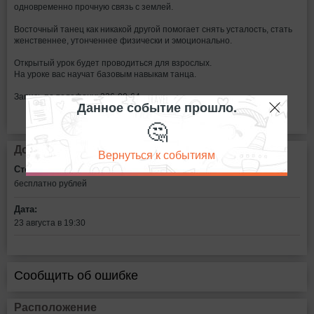
одновременно прочную связь с землей.
Восточный танец как никакой другой помогает снять усталость, стать
женственнее, утонченнее физически и эмоционально.
Открытый урок будет проводиться для взрослых.
На уроке вас научат базовым навыкам танца.
Запись по телефону: 236-00-64
Данное событие прошло.
🤔
Дополнительная информация
Вернуться к событиям
Стоимость билетов:
бесплатно
рублей
Дата:
23 августа в 19:30
Сообщить об ошибке
Расположение