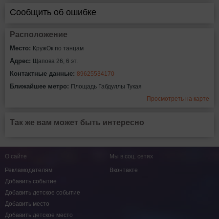
Сообщить об ошибке
Расположение
Место:
КружОк по танцам
Адрес:
Щапова 26, 6 эт.
Контактные данные:
89625534170
Ближайшее метро:
Площадь Габдуллы Тукая
Просмотреть на карте
Так же вам может быть интересно
О сайте
Мы в соц. сетях
Рекламодателям
Вконтакте
Добавить событие
Добавить детское событие
Добавить место
Добавить детское место