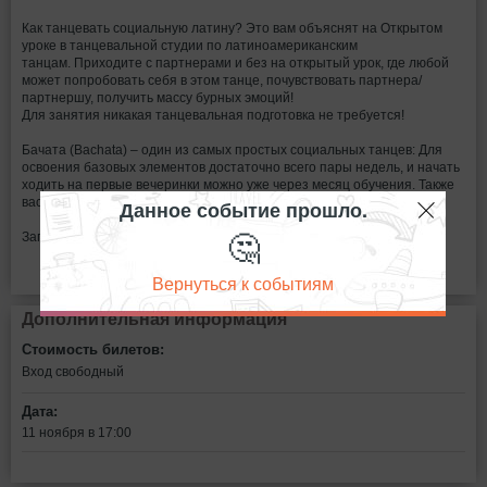
Как танцевать социальную латину? Это вам объяснят на Открытом
уроке в танцевальной студии по латиноамериканским
танцам. Приходите с партнерами и без на открытый урок, где любой
может попробовать себя в этом танце, почувствовать партнера/
партнершу, получить массу бурных эмоций!
Для занятия никакая танцевальная подготовка не требуется!
Бачата (Bachata) – один из самых простых социальных танцев: Для
освоения базовых элементов достаточно всего пары недель, и начать
ходить на первые вечеринки можно уже через месяц обучения. Также
вас познакомят с танцем Сальса.
Данное событие прошло.
🤔
Запись на мастер-класс по тел. 89625534170
Вернуться к событиям
Дополнительная информация
Стоимость билетов:
Вход свободный
Дата:
11 ноября в 17:00