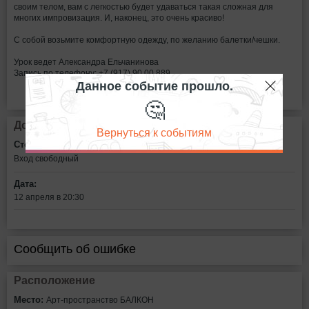
своим телом, вам с легкостью будет удаваться такая сложная для
многих импровизация. И, наконец, это очень красиво!
С собой возьмите комфортную одежду, по желанию балетки/чешки.
Урок ведет Александра Ельчанинова
Запись по телефону: +7 (917) 90 00 889
Данное событие прошло.
🤔
Дополнительная информация
Вернуться к событиям
Стоимость билетов:
Вход свободный
Дата:
12 апреля в 20:30
Сообщить об ошибке
Расположение
Место:
Арт-пространство БАЛКОН