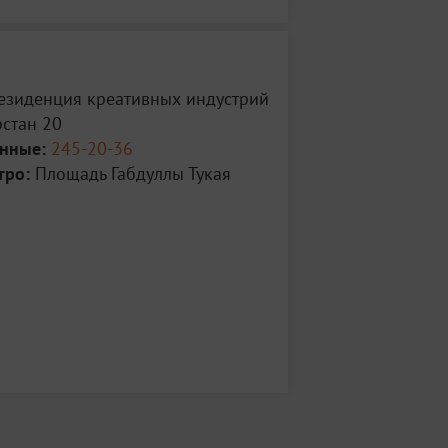
Резиденция креативных индустрий
рстан 20
анные:
245-20-36
тро:
Площадь Габдуллы Тукая