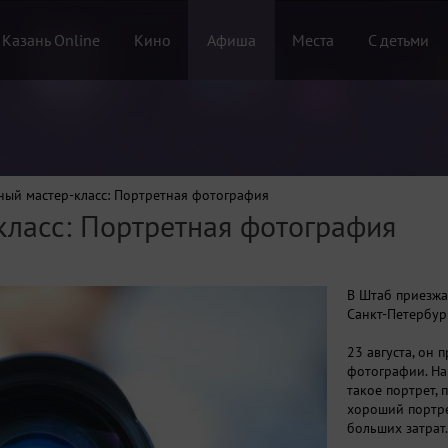
 Казань Online
Кино
Афиша
Места
С детьми
ный мастер-класс: Портретная фотография
класс: Портретная фотография
В Штаб приезжа
Санкт-Петербур
23 августа, он 
фотографии. На 
такое портрет, 
хороший портре
больших затрат.