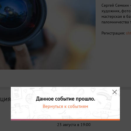
Сергей Семкин –
художник, фото
мастерская в б
паломничества 
Регистрация:
sh
ция
Данное событие прошло.
Вернуться к событиям
Дата
23 августа в 19:00