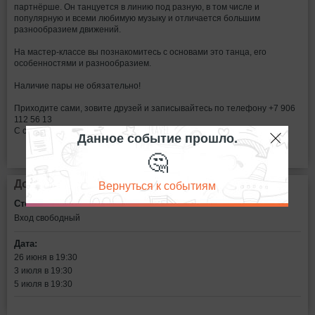
партнёрше. Он танцуется в линию под разную, в том числе и
популярную и всеми любимую музыку и отличается большим
разнообразием движений.
На мастер-классе вы познакомитесь с основами это танца, его
особенностями и разнообразием.
Наличие пары не обязательно!
Приходите сами, зовите друзей и записывайтесь по телефону +7 906
112 56 13
С собой иметь сменную обувь
Данное событие прошло.
🤔
Вернуться к событиям
Дополнительная информация
Стоимость билетов:
Вход свободный
Дата:
26 июня в 19:30
3 июля в 19:30
5 июля в 19:30