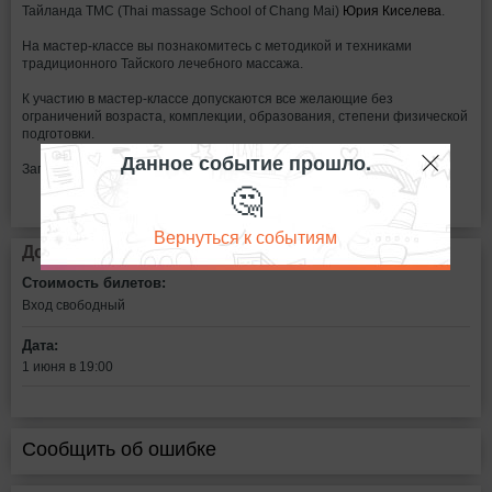
Тайланда ТМС (Thai massage School of Chang Mai)
Юрия Киселева
.
На мастер-классе вы познакомитесь с методикой и техниками
традиционного Тайского лечебного массажа.
К участию в мастер-классе допускаются все желающие без
ограничений возраста, комплекции, образования, степени физической
подготовки.
Данное событие прошло.
Запись:
249-57-28
🤔
Вернуться к событиям
Дополнительная информация
Стоимость билетов:
Вход свободный
Дата:
1 июня в 19:00
Сообщить об ошибке