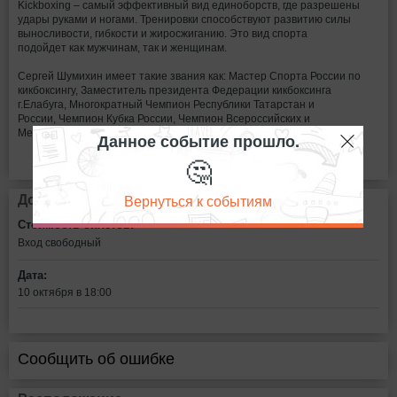
Kickboxing – самый эффективный вид единоборств, где разрешены
удары руками и ногами. Тренировки способствуют развитию силы
выносливости, гибкости и жиросжиганию. Это вид спорта
подойдет как мужчинам, так и женщинам.
Сергей Шумихин имеет такие звания как: Мастер Спорта России по
кикбоксингу, Заместитель президента Федерации кикбоксинга
г.Елабуга, Многократный Чемпион Республики Татарстан и
России, Чемпион Кубка России, Чемпион Всероссийских и
Международных турниров, Чемпион Мира по кикбоксингу.
Данное событие прошло.
🤔
Вернуться к событиям
Дополнительная информация
Стоимость билетов:
Вход свободный
Дата:
10 октября в 18:00
Сообщить об ошибке