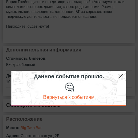
Борис Гребенщиков и его детище, легендарный «Аквариум», стали
символами всего рок-движения, своего рода иконами. Размер
музыкального наследия, накопленного БГ за сорокалетнюю
творческую деятельность, не поддается описанию.
Приходите, будет круто!
Дополнительная информация
Стоимость билетов:
Вход свободный
Данное событие прошло.
Дата:
🤔
10 декабря в 18:00
Вернуться к событиям
Сообщить об ошибке
Расположение
Место:
Big Twin Bar
Адрес:
Спартаковская ул., 2Б