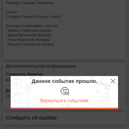
Пуленка, Годарда, Нильсена,
Солист:
Стефано Романи (Италия, гобой)
В концерте принимают участие:
- Карина Горбанова (Орган)
- Дарья Васильева (Клавир)
- Анна Мансурова (Клавир)
- Айсылу Сальманова (Вокал)
Дополнительная информация
Стоимость билетов:
Данное событие прошло.
Вход свободный
🤔
Дата:
18 февраля в 15:00
Вернуться к событиям
Сообщить об ошибке