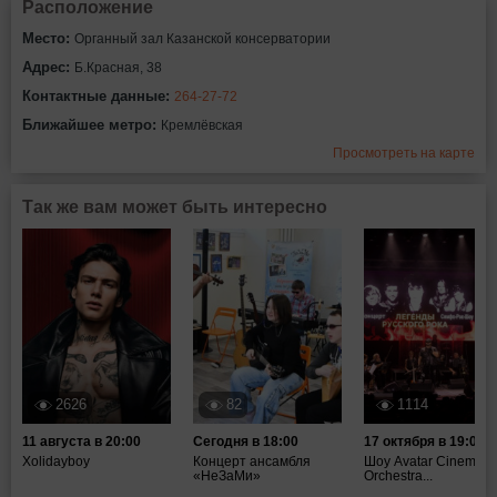
Расположение
Место:
Органный зал Казанской консерватории
Адрес:
Б.Красная, 38
Контактные данные:
264-27-72
Ближайшее метро:
Кремлёвская
Просмотреть на карте
Так же вам может быть интересно
2626
82
1114
11 августа в 20:00
Сегодня в 18:00
17 октября в 19:00
Xolidayboy
Концерт ансамбля
Шоу Avatar Cinematic
«НеЗаМи»
Orchestra...