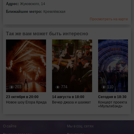
Адрес:
Жуковского, 14
Ближайшее метро:
Кремлёвская
Просмотреть на карте
Так же вам может быть интересно
203
774
110
23 октября в 20:00
14 августа в 18:00
Сегодня в 18:30
Новое шоу Егора Крида
Вечер джаза и шахмат
Концерт проекта
«Мультибэнд»
О сайте
Мы в соц. сетях