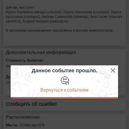
Для вас выступят:
Ирина Балякина (меццо-сопрано), Ирина Алексеева (сопрано), Ирина
Касаткина (сопрано), Любовь Сукманова (скрипка), Анастасия Уланова
(флейта), Андрей Аношин (саксофон)
В программе произведения зарубежных и русских композиторов.
Дополнительная информация
Стоимость билетов:
Вход свободный
Данное событие прошло.
🤔
Дата:
16 мая в 18:00
Вернуться к событиям
Сообщить об ошибке
Расположение
Место:
ССМШ при КГК