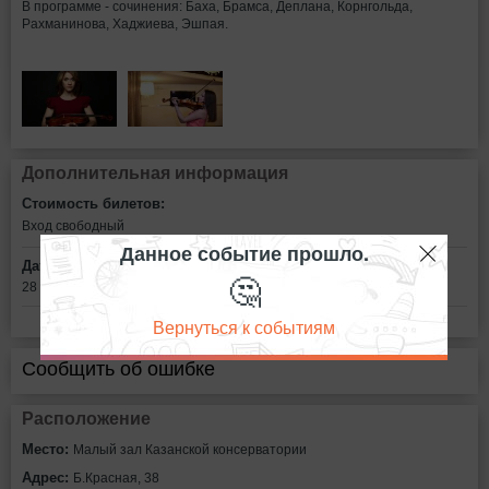
В программе - сочинения: Баха, Брамса, Деплана, Корнгольда,
Рахманинова, Хаджиева, Эшпая.
Дополнительная информация
Стоимость билетов:
Вход свободный
Данное событие прошло.
Дата:
🤔
28 апреля в 15:00
Вернуться к событиям
Сообщить об ошибке
Расположение
Место:
Малый зал Казанской консерватории
Адрес:
Б.Красная, 38