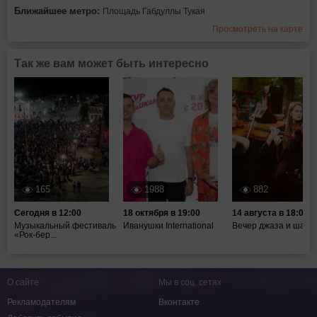
Ближайшее метро:
Площадь Габдуллы Тукая
Просмотреть на карте
Так же вам может быть интересно
165
1988
882
Сегодня в 12:00
18 октября в 19:00
14 августа в 18:00
Музыкальный фестиваль
Иванушки International
Вечер джаза и шахм
«Рок-бер...
О сайте
Мы в соц. сетях
Рекламодателям
Вконтакте