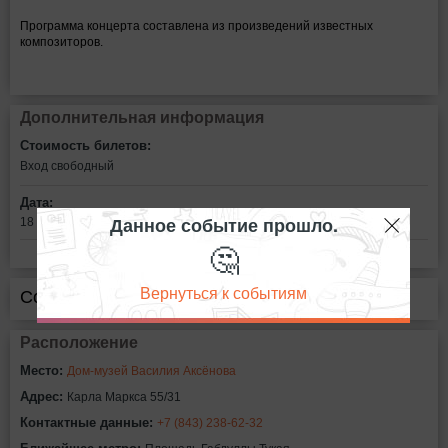
Программа концерта составлена из произведений известных
композиторов.
Дополнительная информация
Стоимость билетов:
Вход свободный
Дата:
Данное событие прошло.
18 октября в 16:00
🤔
Вернуться к событиям
Сообщить об ошибке
Расположение
Место:
Дом-музей Василия Аксёнова
Адрес:
Карла Маркса 55/31
Контактные данные:
+7 (843) 238-62-32