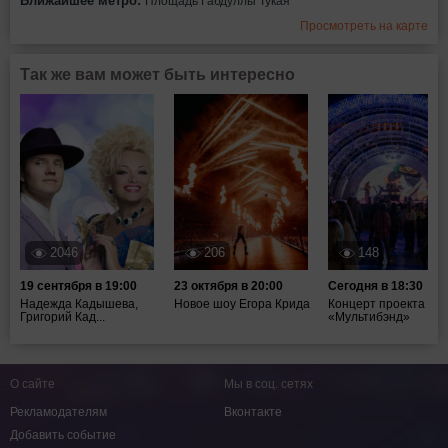
Ближайшее метро:
Площадь Габдуллы Тукая
Просмотреть на карте
Так же вам может быть интересно
2046
206
148
19 сентября в 19:00
23 октября в 20:00
Сегодня в 18:30
Надежда Кадышева,
Новое шоу Егора Крида
Концерт проекта
Григорий Кад...
«Мультибэнд»
О сайте
Мы в соц. сетях
Рекламодателям
Вконтакте
Добавить событие