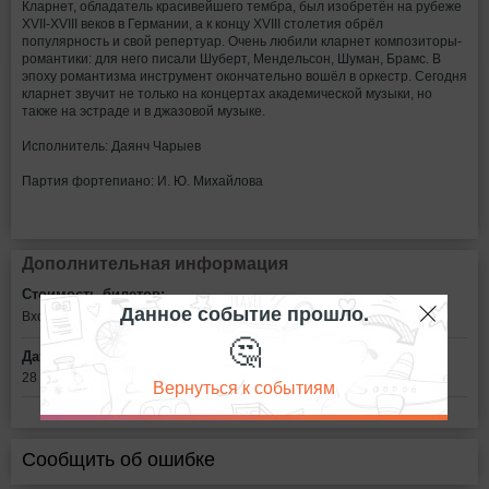
Кларнет, обладатель красивейшего тембра, был изобретён на рубеже
XVII-XVIII веков в Германии, а к концу XVIII столетия обрёл
популярность и свой репертуар. Очень любили кларнет композиторы-
романтики: для него писали Шуберт, Мендельсон, Шуман, Брамс. В
эпоху романтизма инструмент окончательно вошёл в оркестр. Сегодня
кларнет звучит не только на концертах академической музыки, но
также на эстраде и в джазовой музыке.
Исполнитель: Даянч Чарыев
Партия фортепиано: И. Ю. Михайлова
Дополнительная информация
Стоимость билетов:
Данное событие прошло.
Вход свободный
🤔
Дата:
28 февраля в 17:00
Вернуться к событиям
Сообщить об ошибке