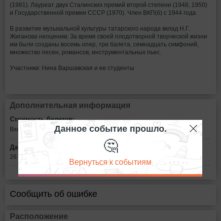
(1981). Лауреат двух Сталинских премий второй степени (1948, 1950)
и Государственной премии СССР (1970). Член ВКП(б) с 1944 года.
В развитие музыкальной культуры татарского народа вклад Н.Г.
Жиганова неоценим. За время своей плодотворной творческой жизни
им были созданы восемь опер, три балета, семнадцать симфоний,
множество песен, романсов, инструментальных пьес.
Участники: Нина Варшавская и ее студенты
Дополнительная информация
Стоимость билетов:
Данное событие прошло.
Вход свободный
🤔
Дата:
26 декабря в 14:00
Вернуться к событиям
Сообщить об ошибке
Расположение