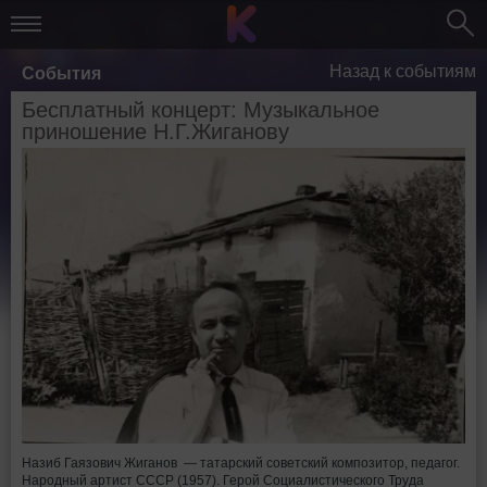
Назад к событиям
События
Бесплатный концерт: Музыкальное
приношение Н.Г.Жиганову
Назиб Гаязович Жиганов ― татарский советский композитор, педагог.
Народный артист СССР (1957). Герой Социалистического Труда