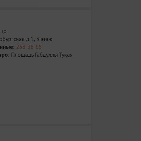
ьцо
рбургская д.1, 3 этаж
анные:
258-38-65
тро:
Площадь Габдуллы Тукая