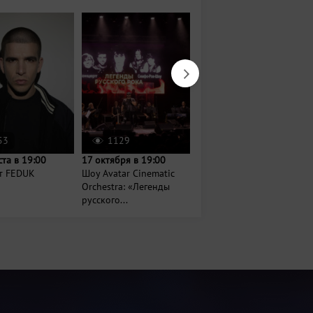
53
1129
223
ста в 19:00
17 октября в 19:00
23 октября в 20:00
т FEDUK
Шоу Avatar Cinematic
Новое шоу Егора
Orchestra: «Легенды
Крида
русского...