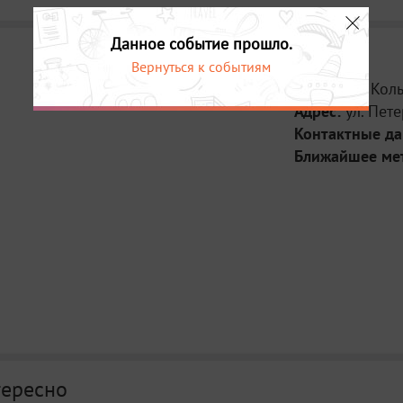
Данное событие прошло.
Вернуться к событиям
Место:
ТЦ Кол
Адрес:
ул. Пете
Контактные д
Ближайшее ме
тересно