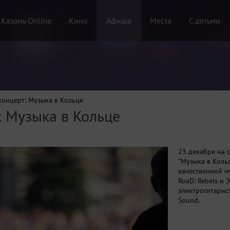
 Казань Online
Кино
Афиша
Места
С детьми
концерт: Музыка в Кольце
: Музыка в Кольце
23 декабря на 
"Музыка в Коль
качественной м
RoaD: Rebels и 
электрогитарист
Sound.