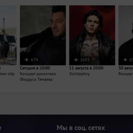
679
2651
6
0
Сегодня в 20:00
11 августа в 20:00
30 авгу
пен-эйр
Концерт-дискотека
Xolidayboy
Rонцер
Фирдуса Тямаева
е
Мы в соц. сетях