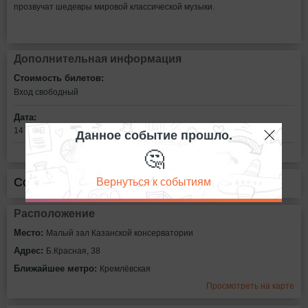
прозвучат шедевры мировой классической музыки.
Дополнительная информация
Стоимость билетов:
Вход свободный
Дата:
Данное событие прошло.
14 марта в 16:00
🤔
Вернуться к событиям
Сообщить об ошибке
Расположение
Место:
Малый зал Казанской консерватории
Адрес:
Б.Красная, 38
Ближайшее метро:
Кремлёвская
Просмотреть на карте