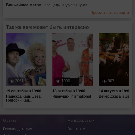
Ближайшее метро:
Площадь Габдуллы Тукая
Просмотреть на карте
Так же вам может быть интересно
2061
1996
907
19 сентября в 19:00
18 октября в 19:00
14 августа в 18:00
Надежда Кадышева,
Иванушки International
Вечер джаза и шахм
Григорий Кад...
О сайте
Мы в соц. сетях
Рекламодателям
Вконтакте