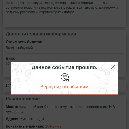
На концерте прозвучат мелодии известных композиторов, чьи
сочинения помогли в полной мере раскрыться такому старинному и
редкому русскому инструменту, как домра.
Дополнительная информация
Стоимость билетов:
Вход свободный
Дата:
27 октября в 16:30
Данное событие прошло.
🤔
Сообщить об ошибке
Вернуться к событиям
Расположение
Место:
Камерный зал Казанского музыкального колледжа им. И.В.
Аухадеева
Адрес:
Жуковского, д.4
Контактные данные:
264-27-72