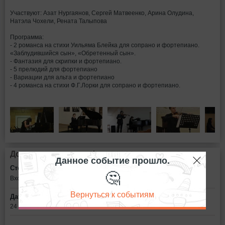
Участвуют: Азат Нургаянов, Сергей Матвеенко, Арина Олудина,
Натэла Чохели, Рената Талыпова
Программа:
- 2 романса на стихи Уильяма Блейка для сопрано и фортепиано.
«Заблудившийся сын», «Обретенный сын».
- Фантазия для скрипки и фортепиано.
- 5 прелюдий для фортепиано
- Вариации для альта и фортепиано
- 4 романса на стихи Ф.Г.Лорки для сопрано и фортепиано.
Дополнительная информация
Данное событие прошло.
Стоимость билетов:
🤔
Вход свободный
Вернуться к событиям
Дата:
24 октября в 18:30